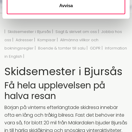
Avvisa
|
|
|
Skidsemester i Bjursås
Sagt & skrivet om oss
Jobba hos
|
|
|
oss
Adresser
Kompisar
Allmänna villkor och
|
|
|
bokningsregler
Boende & tomter till salu
GDPR
Information
|
in English
Skidsemester i Bjursås
Få hela upplevelsen på
halva resan
Början på vinterns efterlängtade skidresa innebär
ofta en lång och tråkig bilresa. Fast det behöver inte
vara så, för blott 20 mil från Mälardalen bjuder Bjursås
in till härlig skidåkning och snösäkra vinteraktiviteter.