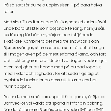
På så sätt får du hela upplevelsen – på bara halva
resan.
Med sina 21 nedfarter och 10 liftar, som erbjuder såväl
underbara utsikter som böljande terräng, har Bjursås
skidåkning för både nybörjare och fullfjädrade
skidåkare. Kombinera det med tre snowparks och
Bjurres svängar, skicrossbanan som får det att suga
till i magen även på de mest erfarna åkarna, och fart
och fläkt är garanterat. Under två dagar i veckan ges
även möjlighet att hänga med på guidad topptur,
med skidor och stighudar, för att sedan ge dig ut i
nypistade backar innan dess att liftarna ens har
hunnit öppna.
Reser du med små barn, upp till 9 år gamla, är Bjurres
Barnveckor väl värda att spana in inför din bokning.
När det är lugnare Bjursås, under vecka 3-5 och 11-15,