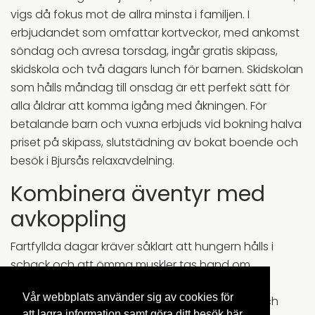
vigs då fokus mot de allra minsta i familjen. I
erbjudandet som omfattar kortveckor, med ankomst
söndag och avresa torsdag, ingår gratis skipass,
skidskola och två dagars lunch för barnen. Skidskolan
som hålls måndag till onsdag är ett perfekt sätt för
alla åldrar att komma igång med åkningen. För
betalande barn och vuxna erbjuds vid bokning halva
priset på skipass, slutstädning av bokat boende och
besök i Bjursås relaxavdelning.
Kombinera äventyr med
avkoppling
Fartfyllda dagar kräver såklart att hungern hålls i
schack och att ömma muskler tas hand om.
Anläggningens två ski in/ski out-restauranger
Vår webbplats använder sig av cookies för
erbjuder menyer baserade på lokala råvaror och
att lagra information samt göra ditt besök här