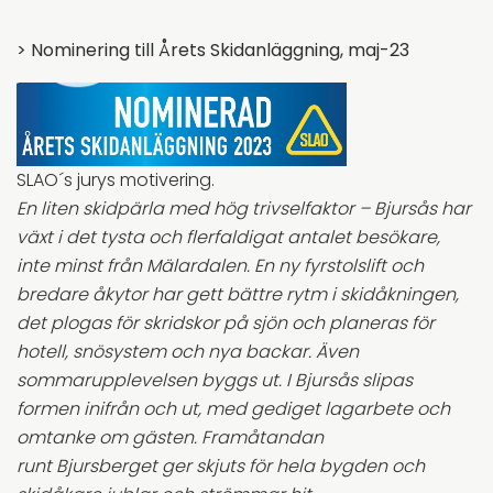
> Nominering till Årets Skidanläggning, maj-23
SLAO´s jurys motivering.
En liten skidpärla med hög trivselfaktor – Bjursås har
växt i det tysta och flerfaldigat antalet besökare,
inte minst från Mälardalen. En ny fyrstolslift och
bredare åkytor har gett bättre rytm i skidåkningen,
det plogas för skridskor på sjön och planeras för
hotell, snösystem och nya backar. Även
sommarupplevelsen byggs ut. I Bjursås slipas
formen inifrån och ut, med gediget lagarbete och
omtanke om gästen. Framåtandan
runt Bjursberget ger skjuts för hela bygden och