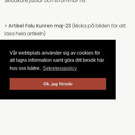
skidåkare jublar och strömmar hit. ​
>
Artikel Falu Kuriren maj-23
(klicka på bilden för att
läsa hela artikeln)
Vår webbplats använder sig av cookies för
att lagra information samt göra ditt besök här
hos oss bättre.
Sekretesspolicy
Ok, jag förstår
> Film Almi apr-23
Länk Youtube