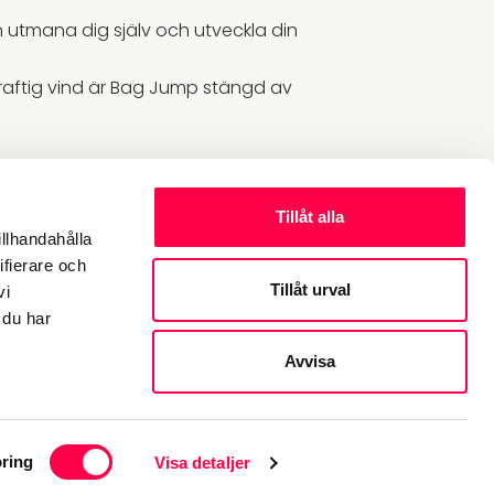
n utmana dig själv och utveckla din
kraftig vind är Bag Jump stängd av
ngar. Byggd för att passa hela familjen.
Tillåt alla
kan kittla skönt i magen.
illhandahålla
ifierare och
Tillåt urval
vi
 få hjälp att ta er parkåkning till nästa
 du har
Avvisa
ring
Visa detaljer
Ok, jag förstår