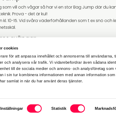
ig som vill och vågar så har vi en stor Bag Jump där du ka
knik. Prova - det är kul!
 kl. 10-15. Vid svåra väderförhållanden som t ex snö och 
hetsskäl.
rres svängar
ra området finner ni vår populära skicrossbana Bjurres svä
r cookies
s svängar är kul för alla med dess svängar och kullar som 
rare för att anpassa innehållet och annonserna till användarna, t
er och analysera vår trafik. Vi vidarebefordrar även sådana ident
k sessions
 enhet till de sociala medier och annons- och analysföretag som 
vintern annordnar vi park och Bag Jump sessions där ni kan
 i sin tur kombinera informationen med annan information som
e har samlat in när du har använt deras tjänster.
Inställningar
Statistik
Marknadsfö
tion samt göra ditt besök här hos oss bättre.
Sekretesspolicy