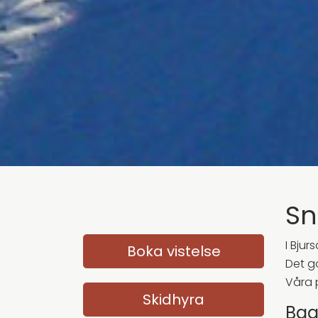
Sn
I Bju
Boka vistelse
Det gö
Våra 
Skidhyra
Ba