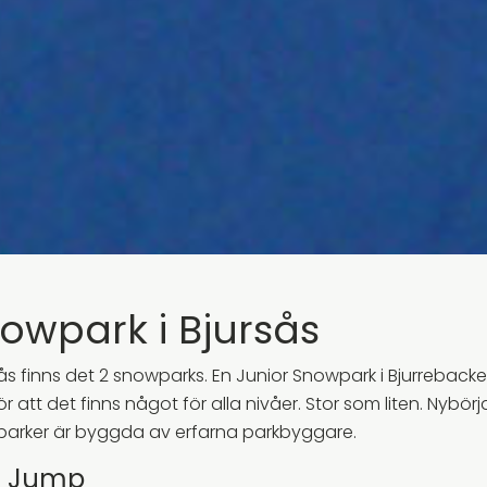
owpark i Bjursås
rsås finns det 2 snowparks. En Junior Snowpark i Bjurreback
r att det finns något för alla nivåer. Stor som liten. Nybö
parker är byggda av erfarna parkbyggare.
g Jump