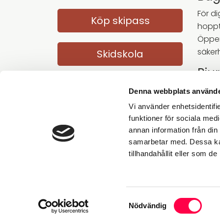
För d
Köp skipass
hoppte
Öppen
säker
Skidskola
Bju
I nor
Denna webbplats använde
Bjurre
Vi använder enhetsidentifie
funktioner för sociala medi
Par
annan information från din
Under 
samarbetar med. Dessa kan
nivå.
tillhandahållit eller som d
Samtyckesval
Nödvändig
Vår webbplats använder sig av cookies för att lagra informa