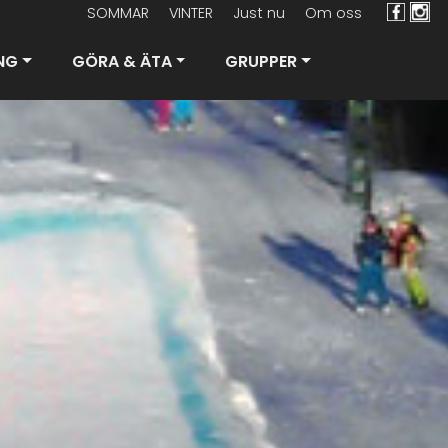
SOMMAR
VINTER
Just nu
Om oss
NG
GÖRA & ÄTA
GRUPPER