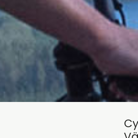
Cy
Vä