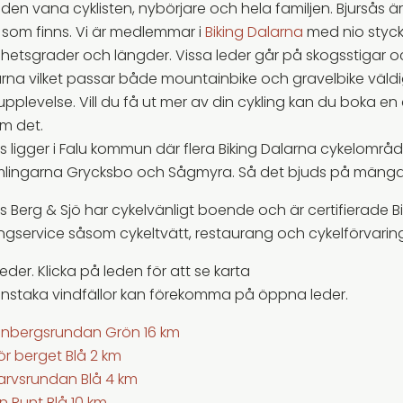
den vana cyklisten, nybörjare och hela familjen. Bjursås
r som finns. Vi är medlemmar i
Biking Dalarna
med nio stycke
ghetsgrader och längder. Vissa leder går på skogsstigar 
rna vilket passar både mountainbike och gravelbike väldig
pplevelse. Vill du få ut mer av din cykling kan du boka en 
m det.
s ligger i Falu kommun där flera Biking Dalarna cykelområde
lingarna Grycksbo och Sågmyra. Så det bjuds på mängder 
s Berg & Sjö har cykelvänligt boende och är certifierade Bi
ringservice såsom cykeltvätt, restaurang och cykelförvaring
eder. Klicka på leden för att se karta
Enstaka vindfällor kan förekomma på öppna leder.
nbergsrundan Grön 16 km
ör berget Blå 2 km
rvsrundan Blå 4 km
n Runt Blå 10 km