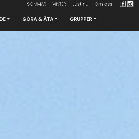
SOMMAR
VINTER
Just nu
Om oss
DE
GÖRA & ÄTA
GRUPPER