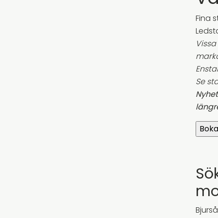
Fina 
Ledsta
Vissa
mark
Ensta
Se st
Nyhet
längr
Sök
mo
Bjurså