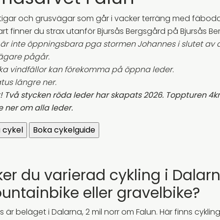
stigar och grusvägar som går i vacker terräng med fäbodar
rt finner du strax utanför Bjursås Bergsgård på Bjursås Be
 är inte öppningsbara pga stormen Johannes i slutet av
ägare pågår.
ka vindfällor kan förekomma på öppna leder.
atus längre ner.
! Två stycken röda leder har skapats 2026. Toppturen 4
e ner om alla leder.
er du varierad cykling i Dalar
untainbike eller gravelbike?
s är beläget i Dalarna, 2 mil norr om Falun. Här finns cykli