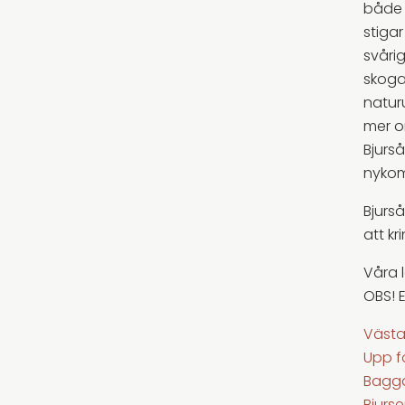
både 
stiga
svåri
skoga
naturu
mer o
Bjurså
nykom
Bjurså
att k
Våra l
OBS! 
Västa
Upp f
Bagga
Bjurse