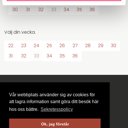
30
31
32
33
34
35
36
Välj din vecka.
22
23
24
25
26
27
28
29
30
31
32
33
34
35
36
Vår webbplats använder sig av cookies för
att lagra information samt göra ditt besök här
Kontakta oss
hos oss bättre.
Sekretesspolicy
Bjursås Skicenter och Camping AB
Ok, jag förstår
Björsbergsvägen 65