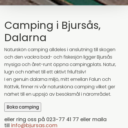
Camping i Bjursås,
Dalarna
Naturskön camping alldeles i anslutning till skogen
och den vackra bad- och fiskesjön ligger Bjursås
mysiga och året-runt öppna campingplats. Natur,
lugn och närhet till ett aktivt friluftsliv!
I en genuin dalarna miljö, mitt emellan Falun och
Rättvik, finner ni vår natursköna camping vilket ger
närhet till en uppsjö av besöksmål i närområdet.
eller ring oss på 023-77 41 77 eller maila
till
info@bjursas.com